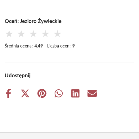
Oceń: Jezioro Żywieckie
★
★
★
★
★
Średnia ocena:
4.49
Liczba ocen:
9
Udostępnij
Share
Share
Share
Share
Share
Share
on
on
on
on
on
on
Facebook
X
Pinterest
WhatsApp
LinkedIn
Email
(Twitter)