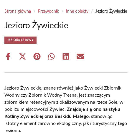
Strona główna
/
Przewodnik
/
Inne obiekty
/
Jezioro Żywieckie
Jezioro Żywieckie
JEZIORA I STAWY
Share
Share
Share
Share
Share
Share
on
on
on
on
on
on
Facebook
X
Pinterest
WhatsApp
LinkedIn
Email
(Twitter)
Jezioro Żywieckie, znane również jako Żywiecki Zbiornik
Wodny czy Zbiornik Wodny Tresna, jest znaczącym
zbiornikiem retencyjnym zlokalizowanym na rzece Sole, w
pobliżu miejscowości Żywiec.
Znajduje się ono na styku
Kotliny Żywieckiej oraz Beskidu Małego
, stanowiąc
istotny element zarówno ekologiczny, jak i turystyczny tego
regionu.