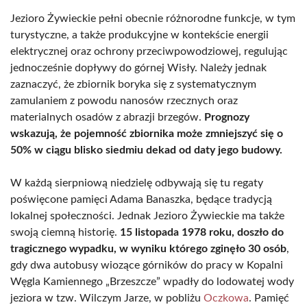
Jezioro Żywieckie pełni obecnie różnorodne funkcje, w tym
turystyczne, a także produkcyjne w kontekście energii
elektrycznej oraz ochrony przeciwpowodziowej, regulując
jednocześnie dopływy do górnej Wisły. Należy jednak
zaznaczyć, że zbiornik boryka się z systematycznym
zamulaniem z powodu nanosów rzecznych oraz
materialnych osadów z abrazji brzegów.
Prognozy
wskazują, że pojemność zbiornika może zmniejszyć się o
50% w ciągu blisko siedmiu dekad od daty jego budowy.
W każdą sierpniową niedzielę odbywają się tu regaty
poświęcone pamięci Adama Banaszka, będące tradycją
lokalnej społeczności. Jednak Jezioro Żywieckie ma także
swoją ciemną historię.
15 listopada 1978 roku, doszło do
tragicznego wypadku, w wyniku którego zginęło 30 osób
,
gdy dwa autobusy wiozące górników do pracy w Kopalni
Węgla Kamiennego „Brzeszcze” wpadły do lodowatej wody
jeziora w tzw. Wilczym Jarze, w pobliżu
Oczkowa
. Pamięć