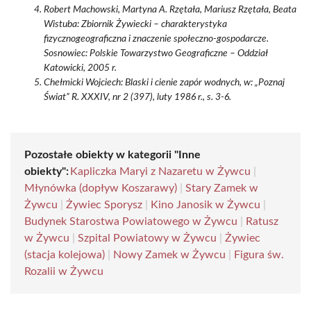
Robert Machowski, Martyna A. Rzętała, Mariusz Rzętała, Beata
Wistuba: Zbiornik Żywiecki – charakterystyka
fizycznogeograficzna i znaczenie społeczno-gospodarcze.
Sosnowiec: Polskie Towarzystwo Geograficzne – Oddział
Katowicki, 2005 r.
Chełmicki Wojciech: Blaski i cienie zapór wodnych, w: „Poznaj
Świat” R. XXXIV, nr 2 (397), luty 1986 r., s. 3-6.
Pozostałe obiekty w kategorii "Inne
obiekty":
Kapliczka Maryi z Nazaretu w Żywcu
|
Młynówka (dopływ Koszarawy)
|
Stary Zamek w
Żywcu
|
Żywiec Sporysz
|
Kino Janosik w Żywcu
|
Budynek Starostwa Powiatowego w Żywcu
|
Ratusz
w Żywcu
|
Szpital Powiatowy w Żywcu
|
Żywiec
(stacja kolejowa)
|
Nowy Zamek w Żywcu
|
Figura św.
Rozalii w Żywcu