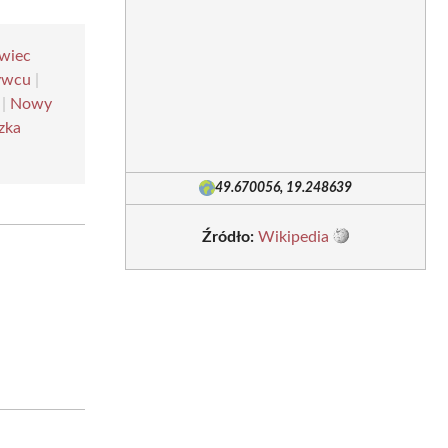
wiec
ywcu
|
|
Nowy
zka
49.670056, 19.248639
Źródło:
Wikipedia