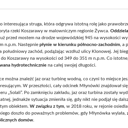
Facebook
X
Pinterest
What
(Twitter)
 interesująca struga, która odgrywa istotną rolę jako prawobr
oryta rzeki Koszarawy w malowniczym regionie Żywca.
Oddziela
uż przed mostem na drodze wojewódzkiej 945 na wysokości wy
m n.p.m. Następnie
płynie w kierunku północno-zachodnim
, a 
na południowy zachód, podążając wzdłuż ulicy Klonowej. Jej bieg
 do Koszarawy na wysokości od 349 do 351 m n.p.m. Co istotne,
wana hydrotechnicznie
na całej swojej długości.
 można znaleźć jaz oraz turbinę wodną, co czyni to miejsce jes
teresującym. W przeszłości, cały odcinek Młynówki znajdował si
eru „Solali”. Po zamknięciu zakładu, jaz oraz turbina zostały wy
tnej, jednakże sytuacja zmieniła się, gdy nikt nie podjął się dals
 tym obiektem.
W związku z tym
, w 2018 roku, w rejonie osiedla
iego doszło do poważnych problemów, gdy Młynówka wylała,
olicznych domów
.