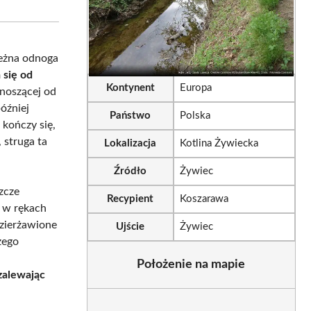
sApp
LinkedIn
Email
zeżna odnoga
 się od
Kontynent
Europa
noszącej od
później
Państwo
Polska
 kończy się,
 struga ta
Lokalizacja
Kotlina Żywiecka
Źródło
Żywiec
zcze
Recypient
Koszarawa
ę w rękach
dzierżawione
Ujście
Żywiec
zego
Położenie na mapie
zalewając