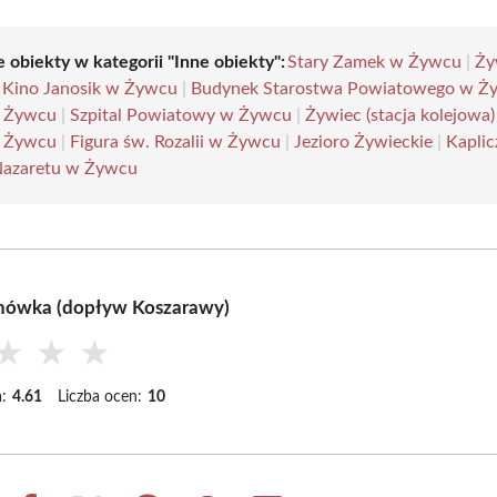
 obiekty w kategorii "Inne obiekty":
Stary Zamek w Żywcu
|
Ży
|
Kino Janosik w Żywcu
|
Budynek Starostwa Powiatowego w Ż
w Żywcu
|
Szpital Powiatowy w Żywcu
|
Żywiec (stacja kolejowa)
 Żywcu
|
Figura św. Rozalii w Żywcu
|
Jezioro Żywieckie
|
Kaplic
Nazaretu w Żywcu
nówka (dopływ Koszarawy)
★
★
★
:
4.61
Liczba ocen:
10