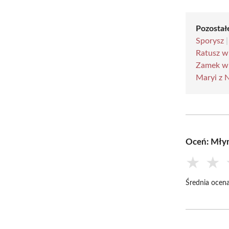
Pozostałe
Sporysz
Ratusz 
Zamek w
Maryi z 
Oceń: Mły
★
★
Średnia ocena