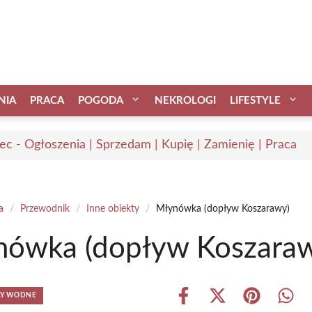
NIA
PRACA
POGODA
NEKROLOGI
LIFESTYLE
ec - Ogłoszenia | Sprzedam | Kupię | Zamienię | Praca
a
/
Przewodnik
/
Inne obiekty
/
Młynówka (dopływ Koszarawy)
nówka (dopływ Koszara
AŁY WODNE
Share
Share
Share
Shar
on
on
on
on