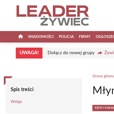
Przejdź
do
treści
WIADOMOŚCI
POLICJA
FIRMY
OGŁOSZE
UWAGA!
Dołącz do nowej grupy
Żywi
Strona główn
Mły
Spis treści
Wstęp
RZEKI I KAN