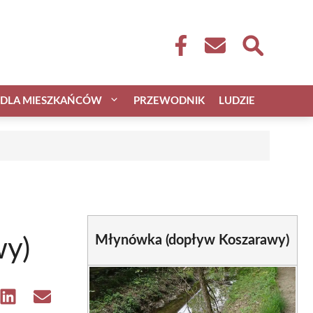
DLA MIESZKAŃCÓW
PRZEWODNIK
LUDZIE
Młynówka (dopływ Koszarawy)
wy)
e
Share
Share
on
on