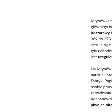
Młynówka to
głównego k
Koszarawy
t
369 do 373 
kieruje się 
gdy uchodzi
jest
uregulo
Na Młynówce
bardziej in
Fabryki Papi
osobie prywa
zarządzania
Kochanowsk
piwnice ok