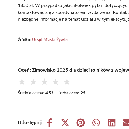
1850 zł. W przypadku jakichkolwiek pytań dotyczącyc
kontaktować się z koordynatorem wydarzenia. Kontakt m
niezbędne informacje na temat udziału w tym ekscytuj
Źródło:
Urząd Miasta Żywiec
Oceń: Zimowisko 2025 dla dzieci rolników z woje
★
★
★
★
★
Średnia ocena:
4.53
Liczba ocen:
25
Udostępnij
Share
Share
Share
Share
Share