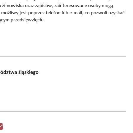
h zimowiska oraz zapisów, zainteresowane osoby mogą
ożliwy jest poprzez telefon lub e-mail, co pozwoli uzyskać
ącym przedsięwzięciu.
wództwa śląskiego
Share