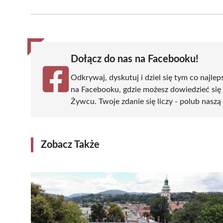
on
on
on
on
on
Facebook
X
Pinterest
WhatsApp
LinkedIn
(Twitter)
Dołącz do nas na Facebooku!
Odkrywaj, dyskutuj i dziel się tym co najlep
na Facebooku, gdzie możesz dowiedzieć się
Żywcu. Twoje zdanie się liczy - polub naszą 
Zobacz Także