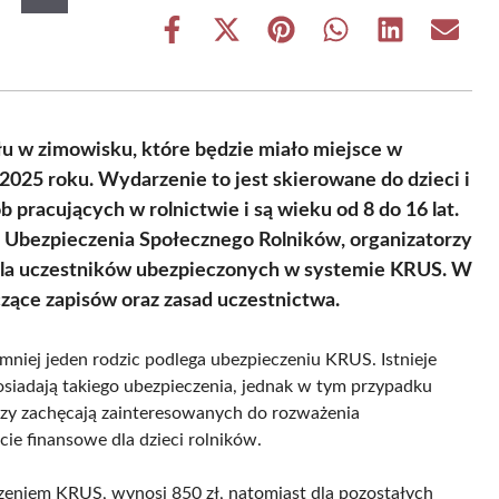
Share
Share
Share
Share
Share
Share
on
on
on
on
on
on
Facebook
X
Pinterest
WhatsApp
LinkedIn
Email
(Twitter)
łu w zimowisku, które będzie miało miejsce w
2025 roku. Wydarzenie to jest skierowane do dzieci i
 pracujących w rolnictwie i są wieku od 8 do 16 lat.
 Ubezpieczenia Społecznego Rolników, organizatorzy
dla uczestników ubezpieczonych w systemie KRUS. W
zące zapisów oraz zasad uczestnictwa.
mniej jeden rodzic podlega ubezpieczeniu KRUS. Istnieje
osiadają takiego ubezpieczenia, jednak w tym przypadku
rzy zachęcają zainteresowanych do rozważenia
cie finansowe dla dzieci rolników.
czeniem KRUS, wynosi 850 zł, natomiast dla pozostałych