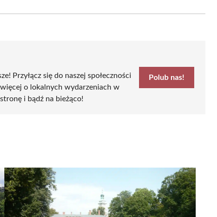
on
Email
sze! Przyłącz się do naszej społeczności
Polub nas!
 więcej o lokalnych wydarzeniach w
stronę i bądź na bieżąco!