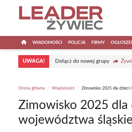
Przejdź
do
treści
WIADOMOŚCI
POLICJA
FIRMY
OGŁOSZE
UWAGA!
Dołącz do nowej grupy
Żywi
Strona główna
/
Wiadomości
/
Zimowisko 2025 dla dzieci 
Zimowisko 2025 dla d
województwa śląski