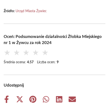
Źródło:
Urząd Miasta Żywiec
Oceń: Podsumowanie działalności Żłobka Miejskiego
nr 1 w Żywcu za rok 2024
★
★
★
★
★
Średnia ocena:
4.57
Liczba ocen:
9
Udostępnij
Share
Share
Share
Share
Share
Share
on
on
on
on
on
on
Facebook
X
Pinterest
WhatsApp
LinkedIn
Email