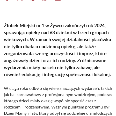
on
on
on
on
on
on
Facebook
X
Pinterest
WhatsApp
LinkedIn
Email
(Twitter)
Żłobek Miejski nr 1 w Żywcu zakończył rok 2024,
sprawując opiekę nad 63 dziećmi w trzech grupach
wiekowych. W ramach swojej działalności placówka
nie tylko dbała o codzienną opiekę, ale także
zorganizowała szereg uroczystości i imprez, które
angażowały dzieci oraz ich rodziny. Zróżnicowane
wydarzenia miały na celu nie tylko zabawę, ale
również edukację i integrację społeczności lokalnej.
W ciągu roku odbyło się wiele znaczących wydarzeń, takich
jak bal karnawałowy z profesjonalnym wodzirejem, podczas
którego dzieci miały okazję wspólnie spędzić czas z
rodzicami i rodzeństwem. Ważnym punktem programu był
Dzień Mamy i Taty, który odbył się oddzielnie dla młodszych