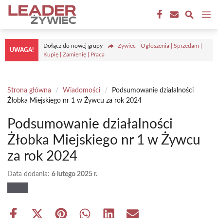
Przejdź
M
do
treści
Dołącz do nowej grupy
Żywiec - Ogłoszenia | Sprzedam |
UWAGA!
Kupię | Zamienię | Praca
Strona główna
/
Wiadomości
/
Podsumowanie działalności
Żłobka Miejskiego nr 1 w Żywcu za rok 2024
Podsumowanie działalności
Żłobka Miejskiego nr 1 w Żywcu
za rok 2024
Data dodania:
6 lutego 2025 r.
Share
Share
Share
Share
Share
Share