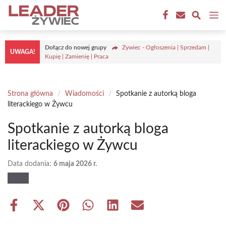
Przejdź
M
do
treści
Dołącz do nowej grupy
Żywiec - Ogłoszenia | Sprzedam |
UWAGA!
Kupię | Zamienię | Praca
Strona główna
/
Wiadomości
/
Spotkanie z autorką bloga
literackiego w Żywcu
Spotkanie z autorką bloga
literackiego w Żywcu
Data dodania:
6 maja 2026 r.
Share
Share
Share
Share
Share
Share
on
on
on
on
on
on
Facebook
X
Pinterest
WhatsApp
LinkedIn
Email