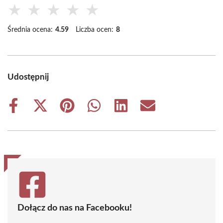
★
★
★
★
★
Średnia ocena:
4.59
Liczba ocen:
8
Udostępnij
Share
Share
Share
Share
Share
Share
on
on
on
on
on
on
Facebook
X
Pinterest
WhatsApp
LinkedIn
Email
(Twitter)
Dołącz do nas na Facebooku!