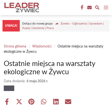
Przejdź
M
do
treści
Dołącz do nowej grupy
Żywiec - Ogłoszenia | Sprzedam |
UWAGA!
Kupię | Zamienię | Praca
Strona główna
/
Wiadomości
/
Ostatnie miejsca na warsztaty
ekologiczne w Żywcu
Ostatnie miejsca na warsztaty
ekologiczne w Żywcu
Data dodania:
6 maja 2026 r.
Share
Share
Share
Share
Share
Share
on
on
on
on
on
on
Facebook
X
Pinterest
WhatsApp
LinkedIn
Email