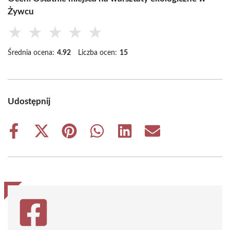
Żywcu
★
★
★
★
★
Średnia ocena:
4.92
Liczba ocen:
15
Udostępnij
Share
Share
Share
Share
Share
Share
on
on
on
on
on
on
Facebook
X
Pinterest
WhatsApp
LinkedIn
Email
(Twitter)