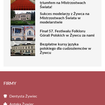
triumfem na Mistrzostwach
Świata!
Sukces modelarzy z Żywca na
Mistrzostwach Świata w
modelarstwie
Finał 57. Festiwalu Folkloru
Górali Polskich w Żywcu za nami
Bezpłatne kursy języka
polskiego dla cudzoziemców w
Żywcu
FIRMY
Dentysta Żywiec
Apteka Żywiec