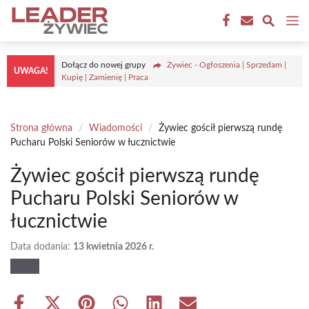
Przejdź
M
do
treści
Dołącz do nowej grupy
Żywiec - Ogłoszenia | Sprzedam |
UWAGA!
Kupię | Zamienię | Praca
Strona główna
/
Wiadomości
/
Żywiec gościł pierwszą rundę
Pucharu Polski Seniorów w łucznictwie
Żywiec gościł pierwszą rundę
Pucharu Polski Seniorów w
łucznictwie
Data dodania:
13 kwietnia 2026 r.
Share
Share
Share
Share
Share
Share