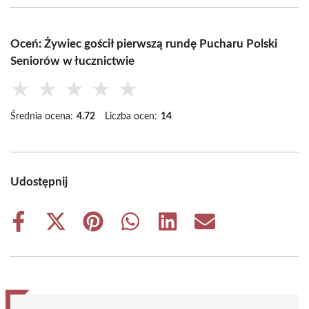
Oceń: Żywiec gościł pierwszą rundę Pucharu Polski
Seniorów w łucznictwie
★
★
★
★
★
Średnia ocena:
4.72
Liczba ocen:
14
Udostępnij
Share
Share
Share
Share
Share
Share
on
on
on
on
on
on
Facebook
X
Pinterest
WhatsApp
LinkedIn
Email
(Twitter)