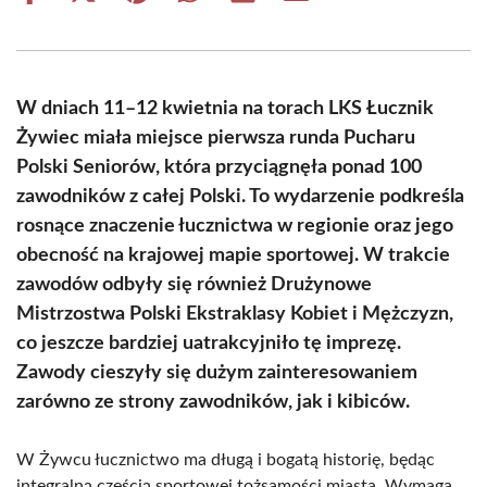
on
on
on
on
on
on
Facebook
X
Pinterest
WhatsApp
LinkedIn
Email
(Twitter)
W dniach 11–12 kwietnia na torach LKS Łucznik
Żywiec miała miejsce pierwsza runda Pucharu
Polski Seniorów, która przyciągnęła ponad 100
zawodników z całej Polski. To wydarzenie podkreśla
rosnące znaczenie łucznictwa w regionie oraz jego
obecność na krajowej mapie sportowej. W trakcie
zawodów odbyły się również Drużynowe
Mistrzostwa Polski Ekstraklasy Kobiet i Mężczyzn,
co jeszcze bardziej uatrakcyjniło tę imprezę.
Zawody cieszyły się dużym zainteresowaniem
zarówno ze strony zawodników, jak i kibiców.
W Żywcu łucznictwo ma długą i bogatą historię, będąc
integralną częścią sportowej tożsamości miasta. Wymaga