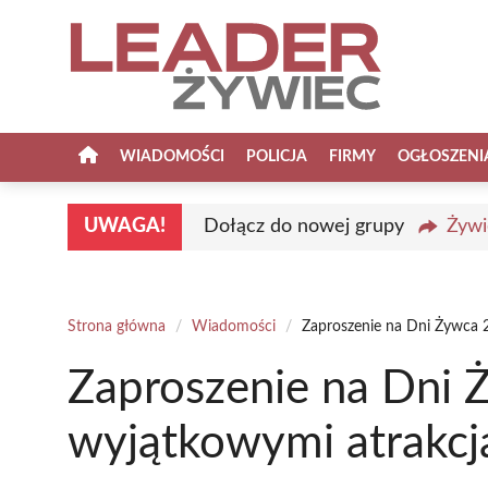
Przejdź
do
treści
WIADOMOŚCI
POLICJA
FIRMY
OGŁOSZENI
UWAGA!
Dołącz do nowej grupy
Żywi
Strona główna
/
Wiadomości
/
Zaproszenie na Dni Żywca 
Zaproszenie na Dni 
wyjątkowymi atrakcj