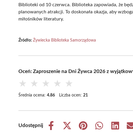
Biblioteki od 10 czerwca. Biblioteka zapowiada, że bę
planowanych atrakcji. To doskonała okazja, aby wzboga
miłośników literatury.
Źródło:
Żywiecka Biblioteka Samorządowa
Oceń: Zaproszenie na Dni Żywca 2026 z wyjątkow
★
★
★
★
★
Średnia ocena:
4.86
Liczba ocen:
21
Udostępnij
Share
Share
Share
Share
Share
on
on
on
on
on