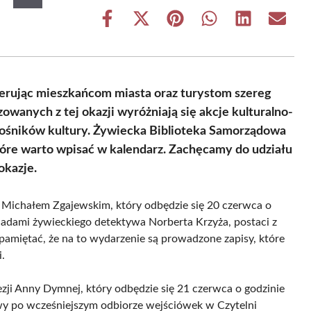
Share
Share
Share
Share
Share
Share
on
on
on
on
on
on
Facebook
X
Pinterest
WhatsApp
LinkedIn
Email
(Twitter)
oferując mieszkańcom miasta oraz turystom szereg
owanych z tej okazji wyróżniają się akcje kulturalno-
iłośników kultury. Żywiecka Biblioteka Samorządowa
tóre warto wpisać w kalendarz. Zachęcamy do udziału
okazje.
 Michałem Zgajewskim, który odbędzie się 20 czerwca o
śladami żywieckiego detektywa Norberta Krzyża, postaci z
amiętać, że na to wydarzenie są prowadzone zapisy, które
.
ji Anny Dymnej, który odbędzie się 21 czerwca o godzinie
y po wcześniejszym odbiorze wejściówek w Czytelni