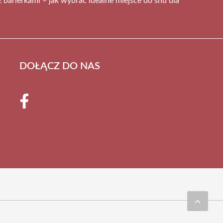
 barierkami – jak wybrać idealne miejsce do snu dla
DOŁĄCZ DO NAS