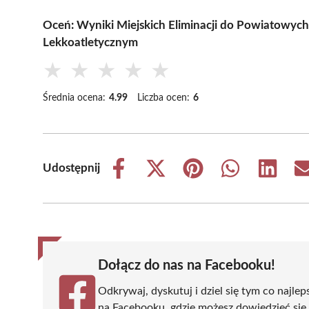
Oceń: Wyniki Miejskich Eliminacji do Powiatowych
Lekkoatletycznym
★
★
★
★
★
Średnia ocena:
4.99
Liczba ocen:
6
Udostępnij
Share
Share
Share
Share
Share
on
on
on
on
on
Facebook
X
Pinterest
WhatsApp
LinkedIn
(Twitter)
Dołącz do nas na Facebooku!
Odkrywaj, dyskutuj i dziel się tym co najlep
na Facebooku, gdzie możesz dowiedzieć się