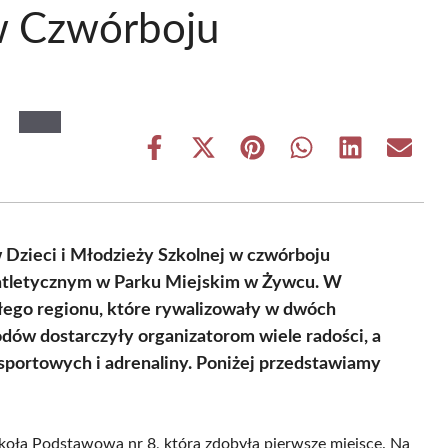
w Czwórboju
Share
Share
Share
Share
Share
Share
on
on
on
on
on
on
Facebook
X
Pinterest
WhatsApp
LinkedIn
Email
(Twitter)
 Dzieci i Młodzieży Szkolnej w czwórboju
oatletycznym w Parku Miejskim w Żywcu. W
łego regionu, które rywalizowały w dwóch
dów dostarczyły organizatorom wiele radości, a
portowych i adrenaliny. Poniżej przedstawiamy
zkoła Podstawowa nr 8, która zdobyła pierwsze miejsce. Na