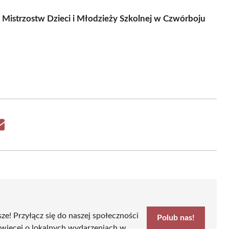
 Mistrzostw Dzieci i Młodzieży Szkolnej w Czwórboju
Share
on
Email
sze! Przyłącz się do naszej społeczności
Polub nas!
 więcej o lokalnych wydarzeniach w