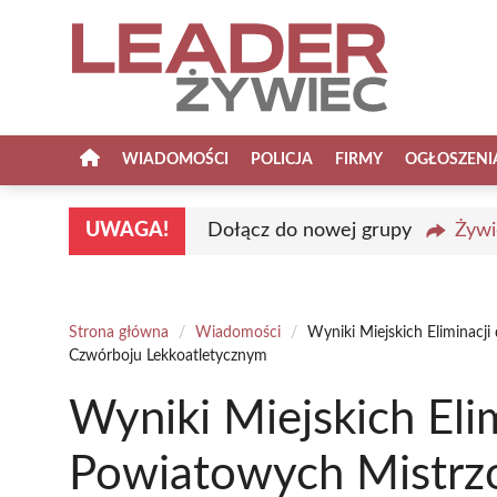
Przejdź
do
treści
WIADOMOŚCI
POLICJA
FIRMY
OGŁOSZENI
UWAGA!
Dołącz do nowej grupy
Żywi
Strona główna
/
Wiadomości
/
Wyniki Miejskich Eliminacj
Czwórboju Lekkoatletycznym
Wyniki Miejskich Eli
Powiatowych Mistrzo