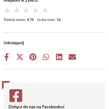
Miejskim w Żywcu
★
★
★
★
★
Średnia ocena:
4.74
Liczba ocen:
16
Udostępnij
Share
Share
Share
Share
Share
Share
on
on
on
on
on
on
Facebook
X
Pinterest
WhatsApp
LinkedIn
Email
(Twitter)
Dołącz do nas na Facebooku!