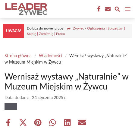
Przejdź
M
do
treści
Dołącz do nowej grupy
Żywiec - Ogłoszenia | Sprzedam |
UWAGA!
Kupię | Zamienię | Praca
Strona główna
/
Wiadomości
/
Wernisaż wystawy „Naturalnie”
w Muzeum Miejskim w Żywcu
Wernisaż wystawy „Naturalnie” w
Muzeum Miejskim w Żywcu
Data dodania:
24 stycznia 2025 r.
Share
Share
Share
Share
Share
Share
on
on
on
on
on
on
Facebook
X
Pinterest
WhatsApp
LinkedIn
Email