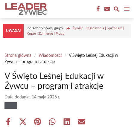
Przejdź
M
do
treści
Dołącz do nowej grupy
Żywiec - Ogłoszenia | Sprzedam |
UWAGA!
Kupię | Zamienię | Praca
Strona główna
/
Wiadomości
/
V Święto Leśnej Edukacji w
Żywcu – program i atrakcje
V Święto Leśnej Edukacji w
Żywcu – program i atrakcje
Data dodania:
14 maja 2026 r.
Share
Share
Share
Share
Share
Share
on
on
on
on
on
on
Facebook
X
Pinterest
WhatsApp
LinkedIn
Email