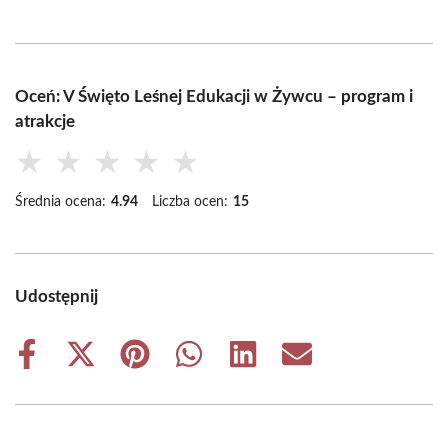
Oceń: V Święto Leśnej Edukacji w Żywcu – program i
atrakcje
★
★
★
★
★
Średnia ocena:
4.94
Liczba ocen:
15
Udostępnij
Share
Share
Share
Share
Share
Share
on
on
on
on
on
on
Facebook
X
Pinterest
WhatsApp
LinkedIn
Email
(Twitter)