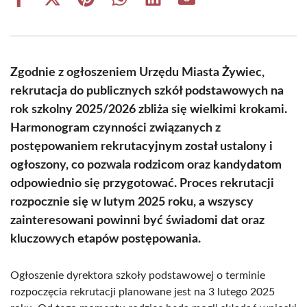
Share
Share
Share
Share
Share
Share
on
on
on
on
on
on
Facebook
X
Pinterest
WhatsApp
LinkedIn
Email
(Twitter)
Zgodnie z ogłoszeniem Urzędu Miasta Żywiec,
rekrutacja do publicznych szkół podstawowych na
rok szkolny 2025/2026 zbliża się wielkimi krokami.
Harmonogram czynności związanych z
postępowaniem rekrutacyjnym został ustalony i
ogłoszony, co pozwala rodzicom oraz kandydatom
odpowiednio się przygotować. Proces rekrutacji
rozpocznie się w lutym 2025 roku, a wszyscy
zainteresowani powinni być świadomi dat oraz
kluczowych etapów postępowania.
Ogłoszenie dyrektora szkoły podstawowej o terminie
rozpoczęcia rekrutacji planowane jest na 3 lutego 2025