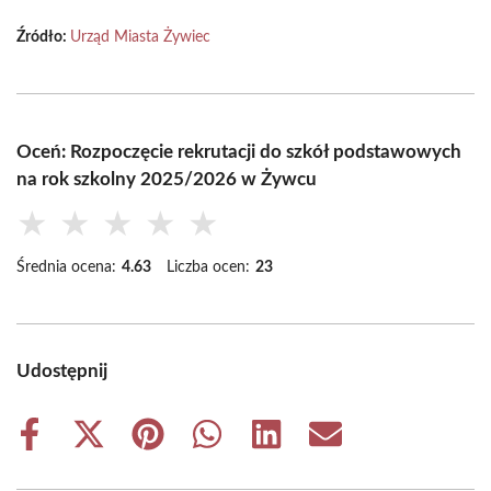
Źródło:
Urząd Miasta Żywiec
Oceń: Rozpoczęcie rekrutacji do szkół podstawowych
na rok szkolny 2025/2026 w Żywcu
★
★
★
★
★
Średnia ocena:
4.63
Liczba ocen:
23
Udostępnij
Share
Share
Share
Share
Share
Share
on
on
on
on
on
on
Facebook
X
Pinterest
WhatsApp
LinkedIn
Email