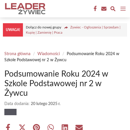
Przejdź
M
do
treści
Dołącz do nowej grupy
Żywiec - Ogłoszenia | Sprzedam |
UWAGA!
Kupię | Zamienię | Praca
Strona główna
/
Wiadomości
/
Podsumowanie Roku 2024 w
Szkole Podstawowej nr 2 w Żywcu
Podsumowanie Roku 2024 w
Szkole Podstawowej nr 2 w
Żywcu
Data dodania:
20 lutego 2025 r.
Share
Share
Share
Share
Share
Share