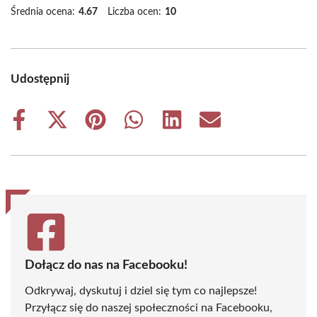
Średnia ocena:
4.67
Liczba ocen:
10
Udostępnij
Share
Share
Share
Share
Share
Share
on
on
on
on
on
on
Facebook
X
Pinterest
WhatsApp
LinkedIn
Email
(Twitter)
Dołącz do nas na Facebooku!
Odkrywaj, dyskutuj i dziel się tym co najlepsze!
Przyłącz się do naszej społeczności na Facebooku,