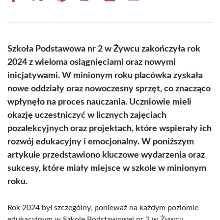
on
on
on
on
on
on
Facebook
X
Pinterest
WhatsApp
LinkedIn
Email
(Twitter)
Szkoła Podstawowa nr 2 w Żywcu zakończyła rok
2024 z wieloma osiągnięciami oraz nowymi
inicjatywami. W minionym roku placówka zyskała
nowe oddziały oraz nowoczesny sprzęt, co znacząco
wpłynęło na proces nauczania. Uczniowie mieli
okazję uczestniczyć w licznych zajęciach
pozalekcyjnych oraz projektach, które wspierały ich
rozwój edukacyjny i emocjonalny. W poniższym
artykule przedstawiono kluczowe wydarzenia oraz
sukcesy, które miały miejsce w szkole w minionym
roku.
Rok 2024 był szczególny, ponieważ na każdym poziomie
edukacyjnym w Szkole Podstawowej nr 2 w Żywcu