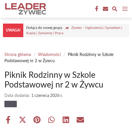
Przejdź
M
do
treści
Dołącz do nowej grupy
Żywiec - Ogłoszenia | Sprzedam |
UWAGA!
Kupię | Zamienię | Praca
Strona główna
/
Wiadomości
/
Piknik Rodzinny w Szkole
Podstawowej nr 2 w Żywcu
Piknik Rodzinny w Szkole
Podstawowej nr 2 w Żywcu
Data dodania:
1 czerwca 2026 r.
Share
Share
Share
Share
Share
Share
on
on
on
on
on
on
Facebook
X
Pinterest
WhatsApp
LinkedIn
Email