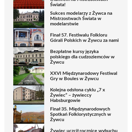
Świata!
Sukces modelarzy z Żywca na
Mistrzostwach Świata w
modelarstwie
Finał 57. Festiwalu Folkloru
Górali Polskich w Żywcu za nami
Bezpłatne kursy języka
polskiego dla cudzoziemców w
Żywcu
XXVI Międzynarodowy Festiwal
Gry w Boules w Żywcu
Kolejna odsłona cyklu „7 x
Żywiec” – żywieccy
Habsburgowie
Finał 35. Międzynarodowych
Spotkań Folklorystycznych w
Żywcu
Żywiec uczcił rocznicę wybuchu