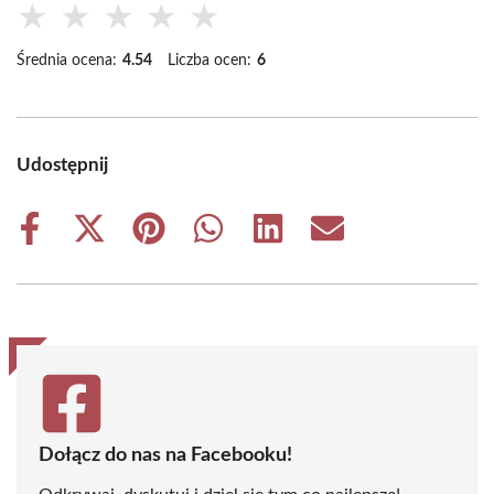
★
★
★
★
★
Średnia ocena:
4.54
Liczba ocen:
6
Udostępnij
Share
Share
Share
Share
Share
Share
on
on
on
on
on
on
Facebook
X
Pinterest
WhatsApp
LinkedIn
Email
(Twitter)
Dołącz do nas na Facebooku!