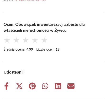
Oceń: Obowiązek inwentaryzacji azbestu dla
właścicieli nieruchomości w Żywcu
★
★
★
★
★
Średnia ocena:
4.99
Liczba ocen:
13
Udostępnij
Share
Share
Share
Share
Share
Share
on
on
on
on
on
on
Facebook
X
Pinterest
WhatsApp
LinkedIn
Email
(Twitter)