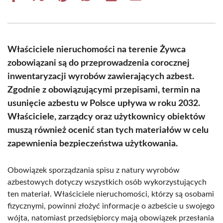
on
on
on
on
on
on
Facebook
X
Pinterest
WhatsApp
LinkedIn
Email
(Twitter)
Właściciele nieruchomości na terenie Żywca
zobowiązani są do przeprowadzenia corocznej
inwentaryzacji wyrobów zawierających azbest.
Zgodnie z obowiązującymi przepisami, termin na
usunięcie azbestu w Polsce upływa w roku 2032.
Właściciele, zarządcy oraz użytkownicy obiektów
muszą również ocenić stan tych materiałów w celu
zapewnienia bezpieczeństwa użytkowania.
Obowiązek sporządzania spisu z natury wyrobów
azbestowych dotyczy wszystkich osób wykorzystujących
ten materiał. Właściciele nieruchomości, którzy są osobami
fizycznymi, powinni złożyć informacje o azbeście u swojego
wójta, natomiast przedsiębiorcy mają obowiązek przesłania