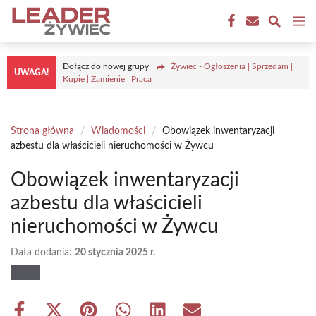
Przejdź
M
do
treści
Dołącz do nowej grupy
Żywiec - Ogłoszenia | Sprzedam |
UWAGA!
Kupię | Zamienię | Praca
Strona główna
/
Wiadomości
/
Obowiązek inwentaryzacji
azbestu dla właścicieli nieruchomości w Żywcu
Obowiązek inwentaryzacji
azbestu dla właścicieli
nieruchomości w Żywcu
Data dodania:
20 stycznia 2025 r.
Share
Share
Share
Share
Share
Share