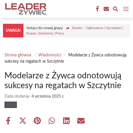
Przejdź
M
do
treści
Dołącz do nowej grupy
Żywiec - Ogłoszenia | Sprzedam |
UWAGA!
Kupię | Zamienię | Praca
Strona główna
/
Wiadomości
/
Modelarze z Żywca odnotowują
sukcesy na regatach w Szczytnie
Modelarze z Żywca odnotowują
sukcesy na regatach w Szczytnie
Data dodania:
4 września 2025 r.
Share
Share
Share
Share
Share
Share
on
on
on
on
on
on
Facebook
X
Pinterest
WhatsApp
LinkedIn
Email