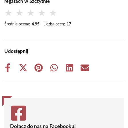
regatach w Szczytnie
★
★
★
★
★
Średnia ocena:
4.95
Liczba ocen:
17
Udostępnij
Share
Share
Share
Share
Share
Share
on
on
on
on
on
on
Facebook
X
Pinterest
WhatsApp
LinkedIn
Email
(Twitter)
Dołącz do nas na Facebooku!