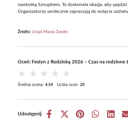
maskotką Sznupkiem. To doskonała okazja, aby spędzić 
Organizatorzy serdecznie zapraszają do wzięcia udzia
Źródło:
Urząd Miasta Żywiec
Oceń: Festyn z Rodzinką 2026 – Czas na rodzinne
★
★
★
★
★
Średnia ocena:
4.54
Liczba ocen:
20
Udostępnij
Share
Share
Share
Share
Share
on
on
on
on
on
Facebook
X
Pinterest
WhatsApp
LinkedIn