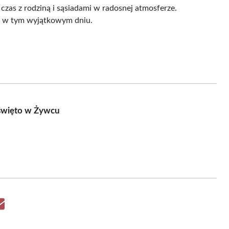
czas z rodziną i sąsiadami w radosnej atmosferze.
łu w tym wyjątkowym dniu.
 święto w Żywcu
Share
on
Email