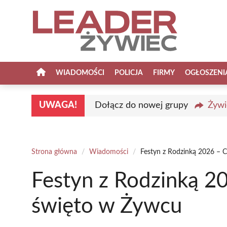
Przejdź
do
treści
WIADOMOŚCI
POLICJA
FIRMY
OGŁOSZENI
UWAGA!
Dołącz do nowej grupy
Żywi
Strona główna
/
Wiadomości
/
Festyn z Rodzinką 2026 – 
Festyn z Rodzinką 2
święto w Żywcu