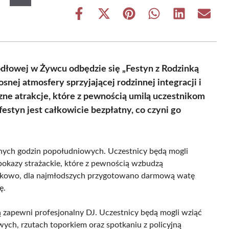
Share
Share
Share
Share
Share
Share
on
on
on
on
on
on
Facebook
X
Pinterest
WhatsApp
LinkedIn
Email
(Twitter)
Jodłowej w Żywcu odbędzie się „Festyn z Rodzinką
nej atmosfery sprzyjającej rodzinnej integracji i
ne atrakcje, które z pewnością umilą uczestnikom
estyn jest całkowicie bezpłatny, co czyni go
óźnych godzin popołudniowych. Uczestnicy będą mogli
 pokazy strażackie, które z pewnością wzbudzą
datkowo, dla najmłodszych przygotowano darmową watę
ę.
ą zapewni profesjonalny DJ. Uczestnicy będą mogli wziąć
wych, rzutach toporkiem oraz spotkaniu z policyjną