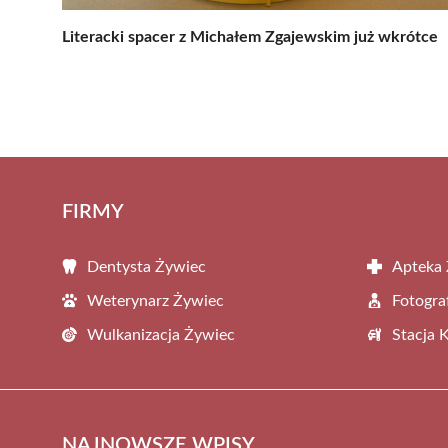
Literacki spacer z Michałem Zgajewskim już wkrótce
FIRMY
Dentysta Żywiec
Apteka
Weterynarz Żywiec
Fotogra
Wulkanizacja Żywiec
Stacja 
NAJNOWSZE WPISY