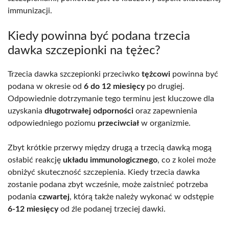
immunizacji.
Kiedy powinna być podana trzecia
dawka szczepionki na tężec?
Trzecia dawka szczepionki przeciwko
tężcowi
powinna być
podana w okresie od
6 do 12 miesięcy
po drugiej.
Odpowiednie dotrzymanie tego terminu jest kluczowe dla
uzyskania
długotrwałej odporności
oraz zapewnienia
odpowiedniego poziomu
przeciwciał
w organizmie.
Zbyt krótkie przerwy między drugą a trzecią dawką mogą
osłabić reakcję
układu immunologicznego
, co z kolei może
obniżyć skuteczność szczepienia. Kiedy trzecia dawka
zostanie podana zbyt wcześnie, może zaistnieć potrzeba
podania
czwartej
, którą także należy wykonać w odstępie
6-12 miesięcy
od źle podanej trzeciej dawki.