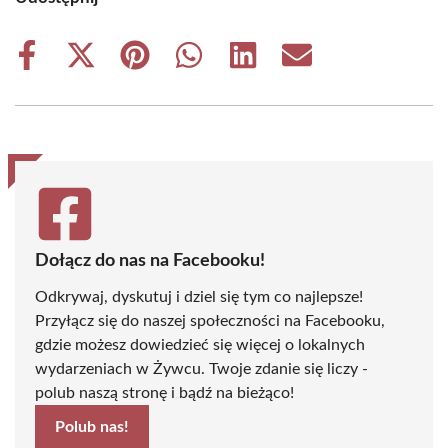
Share
Share
Share
Share
Share
Share
on
on
on
on
on
on
Facebook
X
Pinterest
WhatsApp
LinkedIn
Email
(Twitter)
Dołącz do nas na Facebooku!
Odkrywaj, dyskutuj i dziel się tym co najlepsze!
Przyłącz się do naszej społeczności na Facebooku,
gdzie możesz dowiedzieć się więcej o lokalnych
wydarzeniach w Żywcu. Twoje zdanie się liczy -
polub naszą stronę i bądź na bieżąco!
Polub nas!