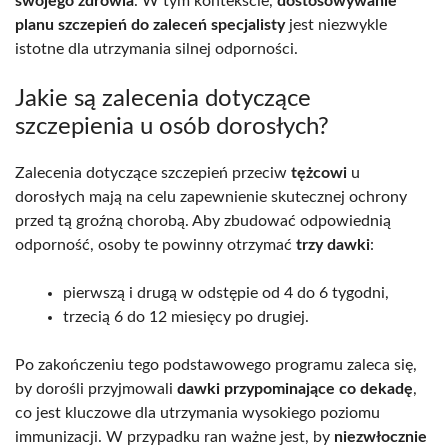
swojego zdrowia
. W tym kontekście,
dostosowywanie
planu szczepień do zaleceń specjalisty
jest niezwykle
istotne dla utrzymania silnej odporności.
Jakie są zalecenia dotyczące
szczepienia u osób dorosłych?
Zalecenia dotyczące szczepień przeciw
tężcowi
u
dorosłych mają na celu zapewnienie skutecznej ochrony
przed tą groźną chorobą. Aby zbudować odpowiednią
odporność, osoby te powinny otrzymać
trzy dawki
:
pierwszą i drugą w odstępie od 4 do 6 tygodni,
trzecią 6 do 12 miesięcy po drugiej.
Po zakończeniu tego podstawowego programu zaleca się,
by dorośli przyjmowali
dawki przypominające co dekadę
,
co jest kluczowe dla utrzymania wysokiego poziomu
immunizacji. W przypadku ran ważne jest, by
niezwłocznie