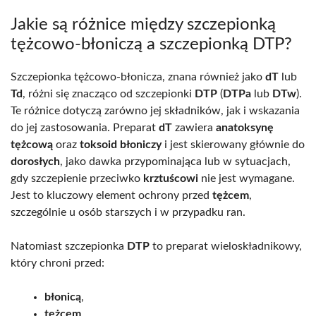
Jakie są różnice między szczepionką
tężcowo-błoniczą a szczepionką DTP?
Szczepionka tężcowo-błonicza, znana również jako
dT
lub
Td
, różni się znacząco od szczepionki
DTP
(
DTPa
lub
DTw
).
Te różnice dotyczą zarówno jej składników, jak i wskazania
do jej zastosowania. Preparat
dT
zawiera
anatoksynę
tężcową
oraz
toksoid błoniczy
i jest skierowany głównie do
dorosłych
, jako dawka przypominająca lub w sytuacjach,
gdy szczepienie przeciwko
krztuścowi
nie jest wymagane.
Jest to kluczowy element ochrony przed
tężcem
,
szczególnie u osób starszych i w przypadku ran.
Natomiast szczepionka
DTP
to preparat wieloskładnikowy,
który chroni przed:
błonicą
,
tężcem
,