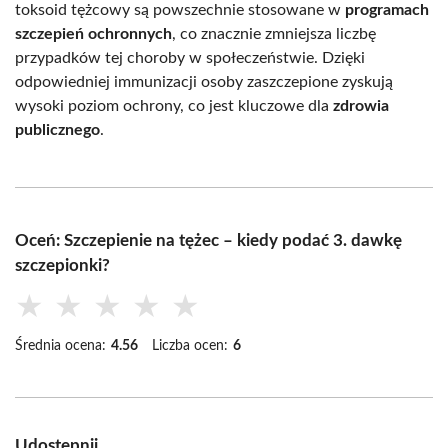
toksoid tężcowy są powszechnie stosowane w
programach
szczepień ochronnych
, co znacznie zmniejsza liczbę
przypadków tej choroby w społeczeństwie. Dzięki
odpowiedniej immunizacji osoby zaszczepione zyskują
wysoki poziom ochrony, co jest kluczowe dla
zdrowia
publicznego
.
Oceń: Szczepienie na tężec – kiedy podać 3. dawkę
szczepionki?
★
★
★
★
★
Średnia ocena:
4.56
Liczba ocen:
6
Udostępnij