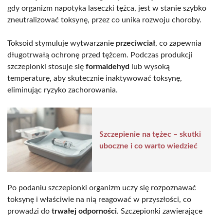
gdy organizm napotyka laseczki tężca, jest w stanie szybko
zneutralizować toksynę, przez co unika rozwoju choroby.
Toksoid stymuluje wytwarzanie
przeciwciał
, co zapewnia
długotrwałą ochronę przed tężcem. Podczas produkcji
szczepionki stosuje się
formaldehyd
lub wysoką
temperaturę, aby skutecznie inaktywować toksynę,
eliminując ryzyko zachorowania.
Szczepienie na tężec – skutki
uboczne i co warto wiedzieć
Po podaniu szczepionki organizm uczy się rozpoznawać
toksynę i właściwie na nią reagować w przyszłości, co
prowadzi do
trwałej odporności
. Szczepionki zawierające