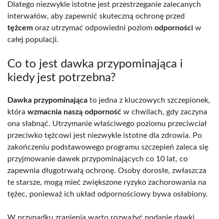
Dlatego niezwykle istotne jest przestrzeganie zalecanych
interwałów, aby zapewnić skuteczną ochronę przed
tężcem
oraz utrzymać odpowiedni poziom
odporności
w
całej populacji.
Co to jest dawka przypominająca i
kiedy jest potrzebna?
Dawka przypominająca
to jedna z kluczowych szczepionek,
która
wzmacnia naszą odporność
w chwilach, gdy zaczyna
ona słabnąć. Utrzymanie właściwego poziomu przeciwciał
przeciwko tężcowi jest niezwykle istotne dla zdrowia. Po
zakończeniu podstawowego programu szczepień zaleca się
przyjmowanie dawek przypominających co 10 lat, co
zapewnia długotrwałą ochronę. Osoby dorosłe, zwłaszcza
te starsze, mogą mieć zwiększone ryzyko zachorowania na
tężec, ponieważ ich układ odpornościowy bywa osłabiony.
W przypadku zranienia warto rozważyć podanie dawki