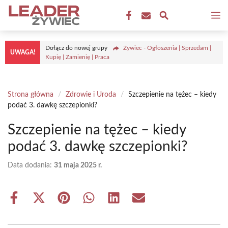
Przejdź
M
do
treści
Dołącz do nowej grupy
Żywiec - Ogłoszenia | Sprzedam |
UWAGA!
Kupię | Zamienię | Praca
Strona główna
/
Zdrowie i Uroda
/
Szczepienie na tężec – kiedy
podać 3. dawkę szczepionki?
Szczepienie na tężec – kiedy
podać 3. dawkę szczepionki?
Data dodania:
31 maja 2025 r.
Share
Share
Share
Share
Share
Share
on
on
on
on
on
on
Facebook
X
Pinterest
WhatsApp
LinkedIn
Email
(Twitter)