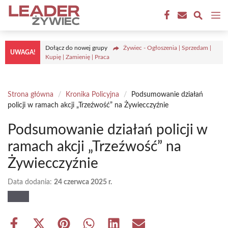
Przejdź
M
do
treści
Dołącz do nowej grupy
Żywiec - Ogłoszenia | Sprzedam |
UWAGA!
Kupię | Zamienię | Praca
Strona główna
/
Kronika Policyjna
/
Podsumowanie działań
policji w ramach akcji „Trzeźwość” na Żywiecczyźnie
Podsumowanie działań policji w
ramach akcji „Trzeźwość” na
Żywiecczyźnie
Data dodania:
24 czerwca 2025 r.
Share
Share
Share
Share
Share
Share