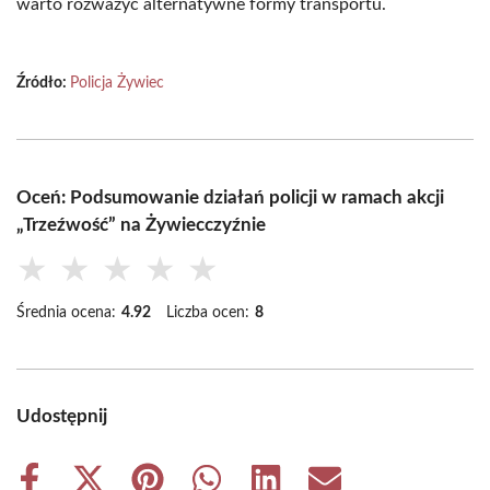
warto rozważyć alternatywne formy transportu.
Źródło:
Policja Żywiec
Oceń: Podsumowanie działań policji w ramach akcji
„Trzeźwość” na Żywiecczyźnie
★
★
★
★
★
Średnia ocena:
4.92
Liczba ocen:
8
Udostępnij
Share
Share
Share
Share
Share
Share