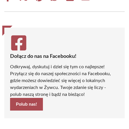
on
on
on
on
on
on
Facebook
X
Pinterest
WhatsApp
LinkedIn
Email
(Twitter)
Dołącz do nas na Facebooku!
Odkrywaj, dyskutuj i dziel się tym co najlepsze!
Przyłącz się do naszej społeczności na Facebooku,
gdzie możesz dowiedzieć się więcej o lokalnych
wydarzeniach w Żywcu. Twoje zdanie się liczy -
polub naszą stronę i bądź na bieżąco!
Polub nas!