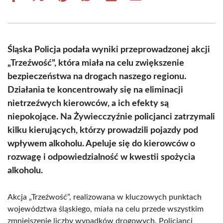
on
on
on
on
on
on
Facebook
X
Pinterest
WhatsApp
LinkedIn
Email
(Twitter)
Śląska Policja podała wyniki przeprowadzonej akcji
„Trzeźwość”, która miała na celu zwiększenie
bezpieczeństwa na drogach naszego regionu.
Działania te koncentrowały się na eliminacji
nietrzeźwych kierowców, a ich efekty są
niepokojące. Na Żywiecczyźnie policjanci zatrzymali
kilku kierujących, którzy prowadzili pojazdy pod
wpływem alkoholu. Apeluje się do kierowców o
rozwagę i odpowiedzialność w kwestii spożycia
alkoholu.
Akcja „Trzeźwość”, realizowana w kluczowych punktach
województwa śląskiego, miała na celu przede wszystkim
zmniejszenie liczby wypadków drogowych. Policjanci