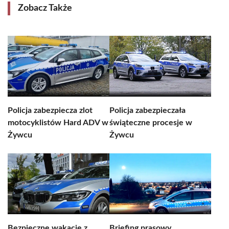
Zobacz Także
Policja zabezpiecza zlot
Policja zabezpieczała
motocyklistów Hard ADV w
świąteczne procesje w
Żywcu
Żywcu
Bezpieczne wakacje z
Briefing prasowy