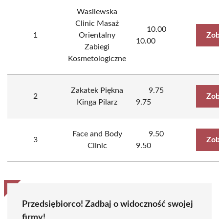
Wasilewska
Clinic Masaż
10.00
1
Orientalny
Zob
10.00
Zabiegi
Kosmetologiczne
Zakatek Piękna
9.75
2
Zob
Kinga Pilarz
9.75
Face and Body
9.50
3
Zob
Clinic
9.50
Przedsiębiorco! Zadbaj o widoczność swojej
firmy!