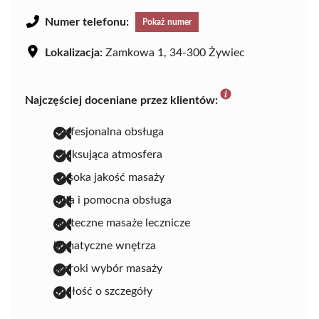
Numer telefonu:
Pokaż numer
Lokalizacja:
Zamkowa 1, 34-300 Żywiec
Najczęściej doceniane przez klientów:
profesjonalna obsługa
relaksująca atmosfera
wysoka jakość masaży
miła i pomocna obsługa
skuteczne masaże lecznicze
klimatyczne wnętrza
szeroki wybór masaży
dbałość o szczegóły