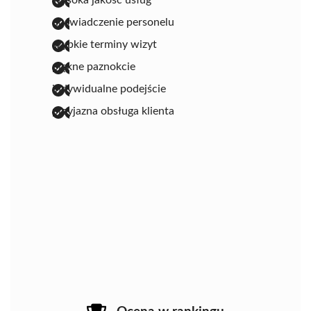
wysoka jakość usług
doświadczenie personelu
szybkie terminy wizyt
piękne paznokcie
indywidualne podejście
przyjazna obsługa klienta