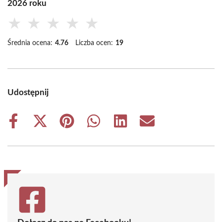
2026 roku
★
★
★
★
★
Średnia ocena:
4.76
Liczba ocen:
19
Udostępnij
Share
Share
Share
Share
Share
Share
on
on
on
on
on
on
Facebook
X
Pinterest
WhatsApp
LinkedIn
Email
(Twitter)