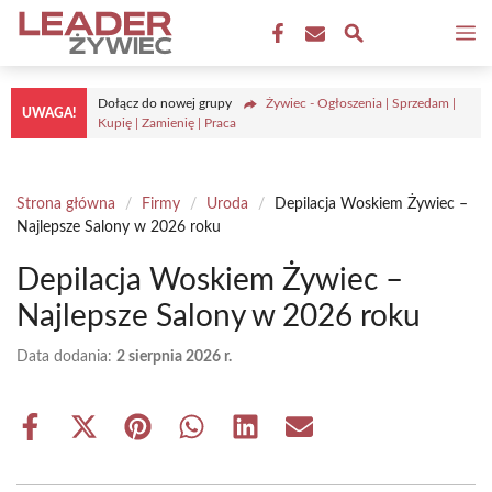
Przejdź
M
do
treści
Dołącz do nowej grupy
Żywiec - Ogłoszenia | Sprzedam |
UWAGA!
Kupię | Zamienię | Praca
Strona główna
/
Firmy
/
Uroda
/
Depilacja Woskiem Żywiec –
Najlepsze Salony w 2026 roku
Depilacja Woskiem Żywiec –
Najlepsze Salony w 2026 roku
Data dodania:
2 sierpnia 2026 r.
Share
Share
Share
Share
Share
Share
on
on
on
on
on
on
Facebook
X
Pinterest
WhatsApp
LinkedIn
Email
(Twitter)