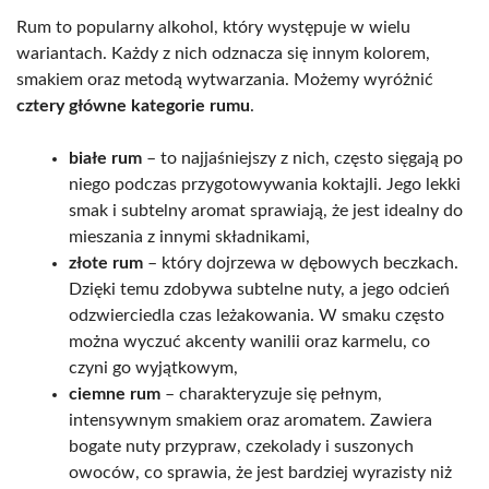
Rum to popularny alkohol, który występuje w wielu
wariantach. Każdy z nich odznacza się innym kolorem,
smakiem oraz metodą wytwarzania. Możemy wyróżnić
cztery główne kategorie rumu
.
białe rum
– to najjaśniejszy z nich, często sięgają po
niego podczas przygotowywania koktajli. Jego lekki
smak i subtelny aromat sprawiają, że jest idealny do
mieszania z innymi składnikami,
złote rum
– który dojrzewa w dębowych beczkach.
Dzięki temu zdobywa subtelne nuty, a jego odcień
odzwierciedla czas leżakowania. W smaku często
można wyczuć akcenty wanilii oraz karmelu, co
czyni go wyjątkowym,
ciemne rum
– charakteryzuje się pełnym,
intensywnym smakiem oraz aromatem. Zawiera
bogate nuty przypraw, czekolady i suszonych
owoców, co sprawia, że jest bardziej wyrazisty niż