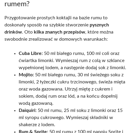
rumem?
Przygotowanie prostych koktajli na bazie rumu to
doskonały sposób na szybkie stworzenie
pysznych
drinków
. Oto
kilka znanych przepisów
, które można
swobodnie zrealizować w domowych warunkach:
Cuba Libre:
50 ml białego rumu, 100 ml coli oraz
ćwiartka limonki. Wymieszaj rum z colą w szklance
wypełnionej lodem, a następnie dodaj sok z limonki.
Mojito:
50 ml białego rumu, 30 ml świeżego soku z
limonki, 2 łyżeczki cukru trzcinowego, świeża mięta
oraz woda gazowana. Utrzyj miętę z cukrem i
sokiem, dodaj rum oraz lód, a na końcu dopełnij
wodą gazowaną.
Daiquiri:
50 ml rumu, 25 ml soku z limonki oraz 15
ml syropu cukrowego. Wymieszaj składniki w
shakerze z lodem.
Rum & Sprite:
50 ml rumu z 100 ml napoju Sprite i