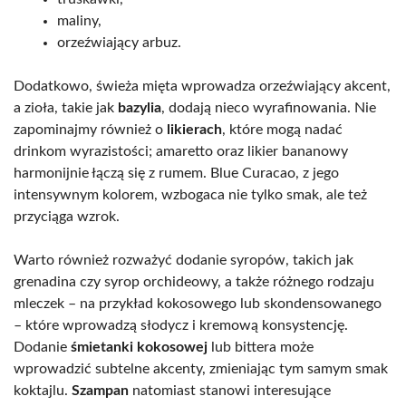
maliny,
orzeźwiający arbuz.
Dodatkowo, świeża mięta wprowadza orzeźwiający akcent,
a zioła, takie jak
bazylia
, dodają nieco wyrafinowania. Nie
zapominajmy również o
likierach
, które mogą nadać
drinkom wyrazistości; amaretto oraz likier bananowy
harmonijnie łączą się z rumem. Blue Curacao, z jego
intensywnym kolorem, wzbogaca nie tylko smak, ale też
przyciąga wzrok.
Warto również rozważyć dodanie syropów, takich jak
grenadina czy syrop orchideowy, a także różnego rodzaju
mleczek – na przykład kokosowego lub skondensowanego
– które wprowadzą słodycz i kremową konsystencję.
Dodanie
śmietanki kokosowej
lub bittera może
wprowadzić subtelne akcenty, zmieniając tym samym smak
koktajlu.
Szampan
natomiast stanowi interesujące