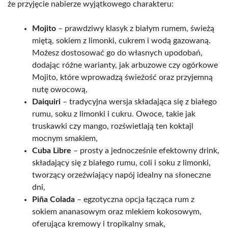
że przyjęcie nabierze wyjątkowego charakteru:
Mojito
– prawdziwy klasyk z białym rumem, świeżą
miętą, sokiem z limonki, cukrem i wodą gazowaną.
Możesz dostosować go do własnych upodobań,
dodając różne warianty, jak arbuzowe czy ogórkowe
Mojito, które wprowadzą świeżość oraz przyjemną
nutę owocową,
Daiquiri
– tradycyjna wersja składająca się z białego
rumu, soku z limonki i cukru. Owoce, takie jak
truskawki czy mango, rozświetlają ten koktajl
mocnym smakiem,
Cuba Libre
– prosty a jednocześnie efektowny drink,
składający się z białego rumu, coli i soku z limonki,
tworzący orzeźwiający napój idealny na słoneczne
dni,
Piña Colada
– egzotyczna opcja łącząca rum z
sokiem ananasowym oraz mlekiem kokosowym,
oferująca kremowy i tropikalny smak,