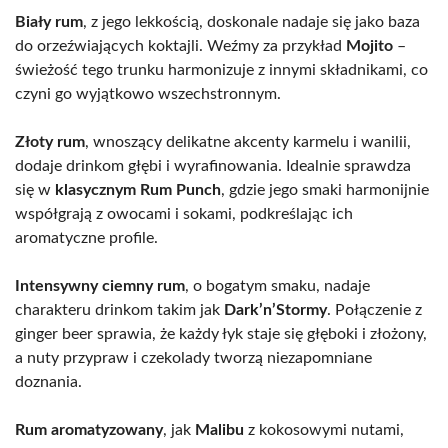
Biały rum
, z jego lekkością, doskonale nadaje się jako baza
do orzeźwiających koktajli. Weźmy za przykład
Mojito
–
świeżość tego trunku harmonizuje z innymi składnikami, co
czyni go wyjątkowo wszechstronnym.
Złoty rum
, wnoszący delikatne akcenty karmelu i wanilii,
dodaje drinkom głębi i wyrafinowania. Idealnie sprawdza
się w
klasycznym Rum Punch
, gdzie jego smaki harmonijnie
współgrają z owocami i sokami, podkreślając ich
aromatyczne profile.
Intensywny ciemny rum
, o bogatym smaku, nadaje
charakteru drinkom takim jak
Dark’n’Stormy
. Połączenie z
ginger beer sprawia, że każdy łyk staje się głęboki i złożony,
a nuty przypraw i czekolady tworzą niezapomniane
doznania.
Rum aromatyzowany
, jak
Malibu
z kokosowymi nutami,