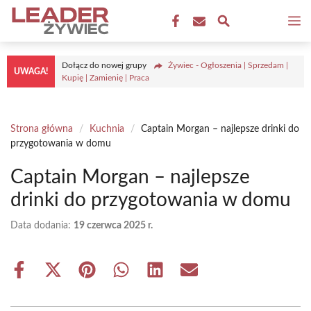
Przejdź
M
do
treści
Dołącz do nowej grupy
Żywiec - Ogłoszenia | Sprzedam |
UWAGA!
Kupię | Zamienię | Praca
Strona główna
/
Kuchnia
/
Captain Morgan – najlepsze drinki do
przygotowania w domu
Captain Morgan – najlepsze
drinki do przygotowania w domu
Data dodania:
19 czerwca 2025 r.
Share
Share
Share
Share
Share
Share
on
on
on
on
on
on
Facebook
X
Pinterest
WhatsApp
LinkedIn
Email
(Twitter)