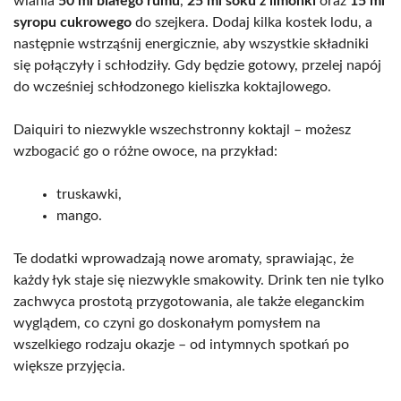
wlania
50 ml białego rumu
,
25 ml soku z limonki
oraz
15 ml
syropu cukrowego
do szejkera. Dodaj kilka kostek lodu, a
następnie wstrząśnij energicznie, aby wszystkie składniki
się połączyły i schłodziły. Gdy będzie gotowy, przelej napój
do wcześniej schłodzonego kieliszka koktajlowego.
Daiquiri to niezwykle wszechstronny koktajl – możesz
wzbogacić go o różne owoce, na przykład:
truskawki,
mango.
Te dodatki wprowadzają nowe aromaty, sprawiając, że
każdy łyk staje się niezwykle smakowity. Drink ten nie tylko
zachwyca prostotą przygotowania, ale także eleganckim
wyglądem, co czyni go doskonałym pomysłem na
wszelkiego rodzaju okazje – od intymnych spotkań po
większe przyjęcia.