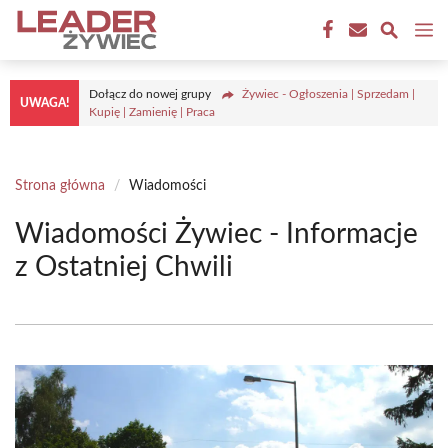
Przejdź
M
do
treści
Dołącz do nowej grupy
Żywiec - Ogłoszenia | Sprzedam |
UWAGA!
Kupię | Zamienię | Praca
Strona główna
/
Wiadomości
Wiadomości Żywiec - Informacje
z Ostatniej Chwili