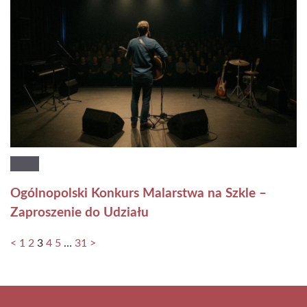
Ogólnopolski Konkurs Malarstwa na Szkle –
Zaproszenie do Udziału
<
1
2
3
4
5
…
31
>